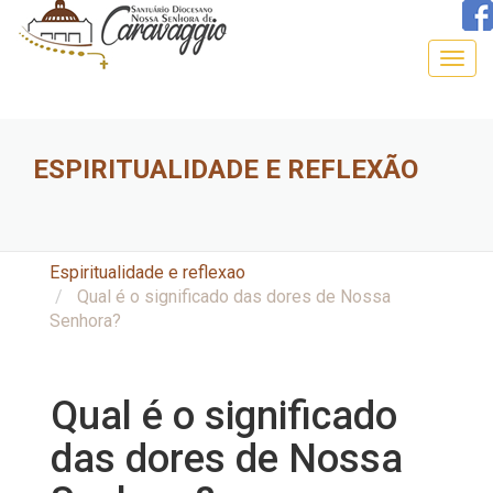
Togg
navig
ESPIRITUALIDADE E REFLEXÃO
Espiritualidade e reflexao
Qual é o significado das dores de Nossa
Senhora?
Qual é o significado
das dores de Nossa