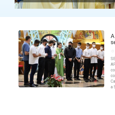
A
s
S
AP
co
co
Ca
a 