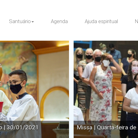
Santuário
Agenda
Ajuda espiritual
N
io | 30/01/2021
Missa | Quarta-feira d