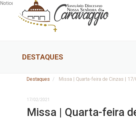
Notice: Undefined offset: 0 in /var/www/vhosts/santuariodeca
DESTAQUES
Destaques
Missa | Quarta-feira de Cinzas | 17
17/02/2021
Missa | Quarta-feira d