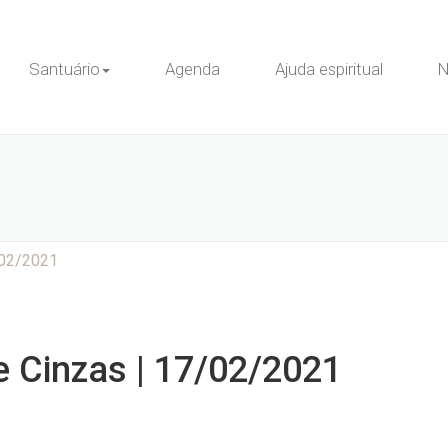
ravaggio.com.br/httpdocs/captar-dados-facebook.php on line 51
Santuário
Agenda
Ajuda espiritual
N
/02/2021
e Cinzas | 17/02/2021